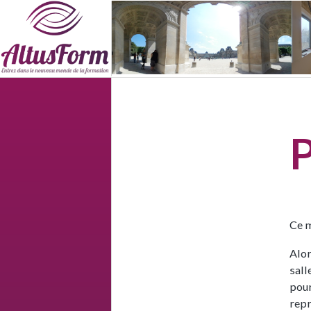
Ce m
Alor
sall
pour
repr