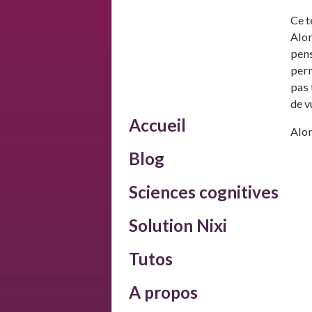
Ce t
Alor
pens
perm
pas 
de v
Accueil
Alor
Blog
Sciences cognitives
Solution Nixi
Tutos
A propos